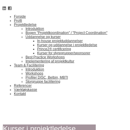
Forside
Profil
Projektledelse
Introduktion
Bogen "Projektkoordination" / "Project Coordination"
Uddannelse og kurser
In-house projektuddannelser
Kurser og uddannelse i projektledelse
Prince2® certificering
Kurser for styregrupper/sponsorer
Best Practice Workshops
Implementering af projektkultur
Team & Facilitering
Introduktion
Workshops
Profiler DISC, Belbin, MBTI
Storgruppe facilitering
Referencer
Værktøjskasse
Kontakt
Kurser i projektledelse