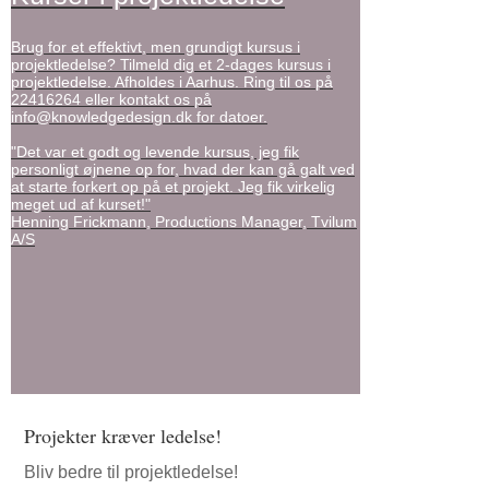
Brug for et effektivt, men grundigt kursus i
projektledelse? Tilmeld dig et 2-dages kursus i
projektledelse. Afholdes i Aarhus. Ring til os på
22416264 eller kontakt os på
info@knowledgedesign.dk for datoer.
"Det var et godt og levende kursus, jeg fik
personligt øjnene op for, hvad der kan gå galt ved
at starte forkert op på et projekt. Jeg fik virkelig
meget ud af kurset!"
Henning Frickmann, Productions Manager, Tvilum
A/S
Det kan vi tilbyde dig
Projekter kræver ledelse!
Bliv bedre til projektledelse!